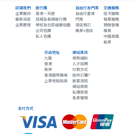
認識我們
旅行團
自由行及門票
交通服務
企業動向
香港一天遊
自由行套票
班次服務
最新消息
短線及長線旅行團
門票
租車服務
企業歷程
學校及社區組織包圍
酒店預訂
預辦登機
公司包團
機票+酒店
機票
私人包團
中國高鐵
船票
分店地址
網站資訊
九龍
條款細則
香港
人才招聘
新界
付款方式
香港國際機場
如何訂購?
上車地點指南
旅客須知
網站條款
私隱政策
免責聲明
支付方式