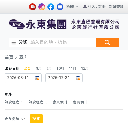
繁體
登入
/
註冊
訂單查詢
分類
首頁
> 酒店
出發日期
全部
8月
9月
10月
11月
12月
-
排序
熱賣程度 ↑
熱賣程度 ↓
會員價 ↑
會員價 ↓
搜索
更多選項