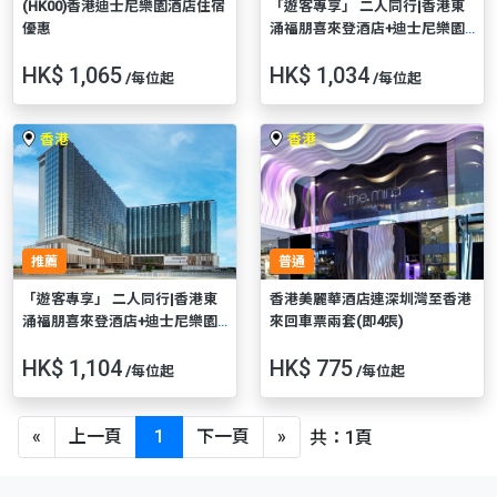
(HK00)香港迪士尼樂園酒店住宿
「遊客專享」 二人同行|香港東
優惠
涌福朋喜來登酒店+迪士尼樂園
專享套票(組合票A)
HK$ 1,065
HK$ 1,034
/每位起
/每位起
香港
香港
推薦
普通
「遊客專享」 二人同行|香港東
香港美麗華酒店連深圳灣至香港
涌福朋喜來登酒店+迪士尼樂園
來回車票兩套(即4張)
專享套票(組合票B)
HK$ 1,104
HK$ 775
/每位起
/每位起
«
上一頁
1
下一頁
»
共：1頁