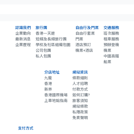
認識我們
旅行團
自由行及門票
交通服務
企業動向
香港一天遊
自由行套票
班次服務
最新消息
短線及長線旅行團
門票
租車服務
企業歷程
學校及社區組織包圍
酒店預訂
預辦登機
公司包團
機票+酒店
機票
私人包團
中國高鐵
船票
分店地址
網站資訊
九龍
條款細則
香港
人才招聘
新界
付款方式
香港國際機場
如何訂購?
上車地點指南
旅客須知
網站條款
私隱政策
免責聲明
支付方式