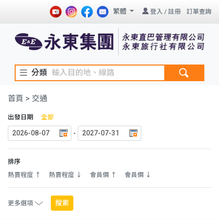
繁體
登入
/
註冊
訂單查詢
分類
首頁
> 交通
出發日期
全部
-
排序
熱賣程度 ↑
熱賣程度 ↓
會員價 ↑
會員價 ↓
搜索
更多選項