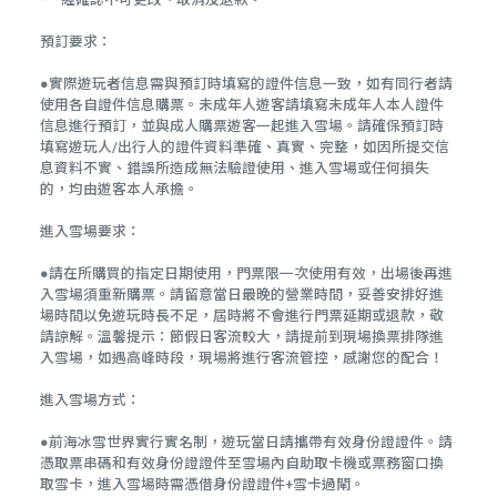
預訂要求：
●實際遊玩者信息需與預訂時填寫的證件信息一致，如有同行者請
使用各自證件信息購票。未成年人遊客請填寫未成年人本人證件
信息進行預訂，並與成人購票遊客一起進入雪場。請確保預訂時
填寫遊玩人/出行人的證件資料準確、真實、完整，如因所提交信
息資料不實、錯誤所造成無法驗證使用、進入雪場或任何損失
的，均由遊客本人承擔。
進入雪場要求：
●請在所購買的指定日期使用，門票限一次使用有效，出場後再進
入雪場須重新購票。請留意當日最晚的營業時間，妥善安排好進
場時間以免遊玩時長不足，屆時將不會進行門票延期或退款，敬
請諒解。溫馨提示：節假日客流較大，請提前到現場換票排隊進
入雪場，如遇高峰時段，現場將進行客流管控，感謝您的配合！
進入雪場方式：
●前海冰雪世界實行實名制，遊玩當日請攜帶有效身份證證件。請
憑取票串碼和有效身份證證件至雪場內自助取卡機或票務窗口換
取雪卡，進入雪場時需憑借身份證證件+雪卡過閘。