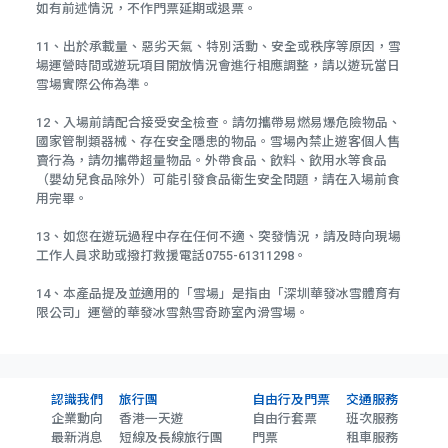
如有前述情況，不作門票延期或退票。
11、出於承載量、惡劣天氣、特別活動、安全或秩序等原因，雪
場運營時間或遊玩項目開放情況會進行相應調整，請以遊玩當日
雪場實際公佈為準。
12、入場前請配合接受安全檢查。請勿攜帶易燃易爆危險物品、
國家管制類器械、存在安全隱患的物品。雪場內禁止遊客個人售
賣行為，請勿攜帶超量物品。外帶食品、飲料、飲用水等食品
（嬰幼兒食品除外）可能引發食品衛生安全問題，請在入場前食
用完畢。
13、如您在遊玩過程中存在任何不適、突發情況，請及時向現場
工作人員求助或撥打救援電話0755-61311298。
14、本產品提及並適用的「雪場」是指由「深圳華發冰雪體育有
限公司」運營的華發冰雪熱雪奇跡室內滑雪場。
認識我們
旅行團
自由行及門票
交通服務
企業動向
香港一天遊
自由行套票
班次服務
最新消息
短線及長線旅行團
門票
租車服務