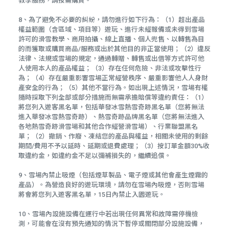
教學服務，請按需購買。
8、為了避免不必要的糾紛，請勿進行如下行為：（1）超出產品
權益範圍（含區域、項目等）遊玩、進行未經報備或未得到雪場
許可的滑雪教學、商用拍攝、線上直播、個人兜售、以轉售為目
的而獲取或購買商品/服務或出於其他目的非正當使用；（2）違反
法律、法規或雪場的規定，通過轉贈、轉售或出借等方式許可他
人使用本人的產品權益；（3）存在任何危險、非法或攻擊性行
為；（4）存在嚴重影響雪場正常經營秩序、嚴重影響他人人身財
產安全的行為；（5）其他不當行為。如出現上述情況，雪場有權
隨時採取下列全部或部分措施而無需承擔賠償等違約責任：（1）
將您列入遊客黑名單，包括華發冰雪熱雪奇跡黑名單（您將無法
進入華發冰雪熱雪奇跡）、熱雪奇跡品牌黑名單（您將無法進入
各地熱雪奇跡滑雪場和其他合作經營滑雪場）、行業聯盟黑名
單；（2）撤銷、作廢、凍結您的產品與權益，相關未使用的剩餘
期間/費用不予以延時、延期或退費處理；（3）按訂單金額30%收
取違約金，如違約金不足以彌補損失的，繼續追償。
9、雪場內禁止吸煙（包括煙草製品、電子煙或其他會產生煙霧的
產品）。為營造良好的遊玩環境，請勿在雪場內吸煙，否則雪場
將會將您列入遊客黑名單，15日內禁止入園遊玩。
10、雪場內設施設備在運行中若出現任何異常和故障需停機檢
測，可能會在沒有預先通知的情況下暫停或關閉部分設施設備，