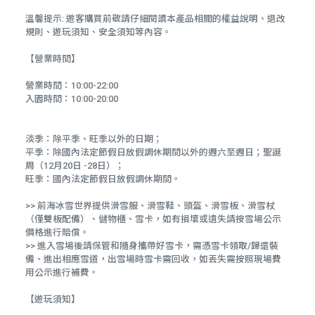
溫馨提示: 遊客購買前敬請仔細閱讀本產品相關的權益說明、退改
規則、遊玩須知、安全須知等內容。
【營業時間】
營業時間：10:00-22:00
入園時間：10:00-20:00
淡季：除平季、旺季以外的日期；
平季：除國內法定節假日放假調休期間以外的週六至週日；聖誕
周（12月20日 -28日）；
旺季：國內法定節假日放假調休期間。
>> 前海冰雪世界提供滑雪服、滑雪鞋、頭盔、滑雪板、滑雪杖
（僅雙板配備）、儲物櫃、雪卡，如有損壞或遺失請按雪場公示
價格進行賠償。
>> 進入雪場後請保管和隨身攜帶好雪卡，需憑雪卡領取/歸還裝
備、進出相應雪道，出雪場時雪卡需回收，如丟失需按照現場費
用公示進行補費。
【遊玩須知】