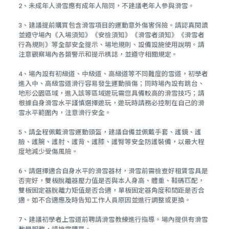
2、未成年人滑雪應有成年人陪同，不建議老年人參與滑雪。
3、建議提前購買包含滑雪項目的運動意外傷害保險。請認真閱讀
並遵守場內《入場須知》《安檢須知》《滑雪者須知》《滑雪者
行為規則》等全部安全提示、場地規則、設備設施使用說明。請
注意觀察場內各類警示和提示標誌，並遵守相關規定。
4、場內設有初級道、中級道、高級道等不同難度的雪道，初學者
進入中、高級雪道滑行容易發生運動損傷；同時場內設有跳台、
地形公園區域，進入該等區域遊玩需您具備較高的滑雪技巧；請
根據自身滑雪水平謹慎選擇遊玩，遊玩時請務必控制在自己的滑
雪水平範圍內，注意滑行安全。
5、請全程佩戴滑雪運動頭盔，建議自備並佩戴手套、護鏡、護
臉、護腕、護肘、護背、護膝、護臀等安全防護裝備，以最大程
度地減少受傷風險。
6、請選擇適合自身水平的滑雪器材，滑雪前需檢查好租賃雪具是
否完好，雙板脫離器壓力值是否與本人身高、體重、鞋碼匹配，
雙板固定器脫離力矩值是否合適，單板固定器角度和間距是否合
適。如不合適應及時告知工作人員原因並進行調整或更換。
7、建議初學者上雪道前聘請滑雪教練進行指導。場內提供有滑雪