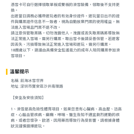
憑雪卡可自行選擇領取單板或雙板的滑雪裝備，領取後不支持更
換。
出遊當日請務必攜帶遊玩者的有效身份證件。遊玩當日出示的證
件與購票證件信息不一致者，視為自動放棄門票的使用權益，無
法進入雪場且門票不退不改。
請注意保管取票碼，切勿洩露他人，洩露或丟失取票碼將導致無
法正常進入雪場，需另行購票。取出雪卡後請妥善保管，若遊客
因丟失、污損導致無法正常進入雪場和遊玩，需另行購票。
18週歲以下，建議由具備安全監護能力的成年人陪同購票參加滑
雪項目。
溫馨提示
名稱: 前海冰雪世界
地址: 深圳市寶安區沙井南環路
【安全及安檢須知】
1、滑雪是高危險性體育項目，如果您患有心臟病、高血壓、恐高
症、心腦血管疾病、癲癇、哮喘、醫生告知不適宜劇烈運動的疾
病，或者您懷孕、飲酒、因用藥而導致行為受影響，請根據身體
狀況謹慎選擇遊玩。