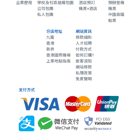
企業歷程
學校及社區組織包圍
酒店預訂
預辦登機
公司包團
機票+酒店
機票
私人包團
中國高鐵
船票
分店地址
網站資訊
九龍
條款細則
香港
人才招聘
新界
付款方式
香港國際機場
如何訂購?
上車地點指南
旅客須知
網站條款
私隱政策
免責聲明
支付方式