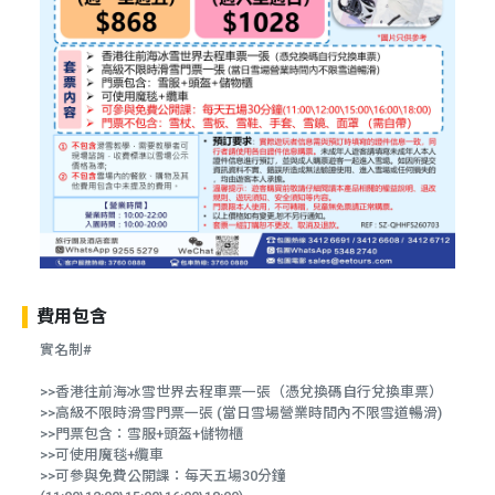
費用包含
實名制#
>>香港往前海冰雪世界去程車票一張（憑兌換碼自行兌換車票）
>>高級不限時滑雪門票一張 (當日雪場營業時間內不限雪道暢滑)
>>門票包含：雪服+頭盔+儲物櫃
>>可使用魔毯+纜車
>>可參與免費公開課：每天五場30分鐘