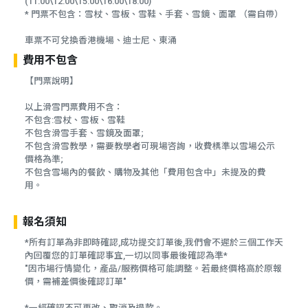
(11:00\12:00\15:00\16:00\18:00)
* 門票不包含：雪杖、雪板、雪鞋、手套、雪鏡、面罩 （需自帶）
車票不可兌換香港機場、迪士尼、東涌
費用不包含
【門票說明】
以上滑雪門票費用不含：
不包含:雪杖、雪板、雪鞋
不包含滑雪手套、雪鏡及面罩;
不包含滑雪教學，需要教學者可現場咨詢，收費標準以雪場公示
價格為準;
不包含雪場內的餐飲、購物及其他「費用包含中」未提及的費
用。
報名須知
*所有訂單為非即時確認,成功提交訂單後,我們會不遲於三個工作天
內回覆您的訂單確認事宜,一切以同事最後確認為準*
"因市場行情變化，產品/服務價格可能調整。若最終價格高於原報
價，需補差價後確認訂單"
*一經確認不可更改、取消及退款。