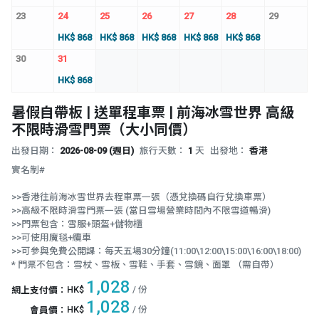
23
24
25
26
27
28
29
HK$ 868
HK$ 868
HK$ 868
HK$ 868
HK$ 868
30
31
HK$ 868
暑假自帶板 | 送單程車票 | 前海冰雪世界 高級
不限時滑雪門票（大小同價）
出發日期：
2026-08-09 (週日)
旅行天數：
1
天
出發地：
香港
實名制#
>>香港往前海冰雪世界去程車票一張（憑兌換碼自行兌換車票）
>>高級不限時滑雪門票一張 (當日雪場營業時間內不限雪道暢滑)
>>門票包含：雪服+頭盔+儲物櫃
>>可使用魔毯+纜車
>>可參與免費公開課：每天五場30分鐘(11:00\12:00\15:00\16:00\18:00)
* 門票不包含：雪杖、雪板、雪鞋、手套、雪鏡、面罩 （需自帶）
1,028
HK$
/ 份
網上支付價
：
1,028
HK$
/ 份
會員價
：