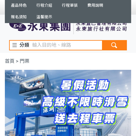
產品特色
行程介紹
行程單張
費用說明
繁體
登入
/
註冊
訂單查詢
報名須知
溫馨提示
分類
首頁
> 門票