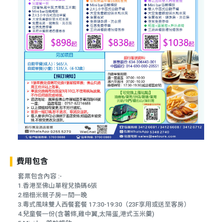
費用包含
套票包含內容 :-
1.香港至佛山單程兌換碼6張
2.榻榻米親子房一間一晚
3.粵式風味雙人西餐套餐 17:30-19:30（23F享用或送至客房）
4.兒童餐一份(含薯條,雞中翼,太陽蛋,港式玉米羹)