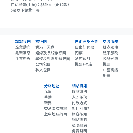
自助早餐(小童)：$35/人（6-12歲）
5歲以下免費早餐
認識我們
旅行團
自由行及門票
交通服務
企業動向
香港一天遊
自由行套票
班次服務
最新消息
短線及長線旅行團
門票
租車服務
企業歷程
學校及社區組織包圍
酒店預訂
預辦登機
公司包團
機票+酒店
機票
私人包團
中國高鐵
船票
分店地址
網站資訊
九龍
條款細則
香港
人才招聘
新界
付款方式
香港國際機場
如何訂購?
上車地點指南
旅客須知
網站條款
私隱政策
免責聲明