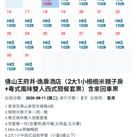
1028
1028
1028
1028
1028
16
17
18
19
20
21
22
HK$
HK$
HK$
HK$
HK$
HK$
HK$
1028
1028
1028
1028
1028
1028
1028
23
24
25
26
27
28
29
HK$
HK$
HK$
HK$
HK$
HK$
HK$
1028
1028
1028
1028
1028
1028
1028
30
31
HK$
HK$
1028
1028
佛山王府井·逸扉酒店（2大1小榻榻米親子房
+粵式風味雙人西式簡餐套票）含來回車票
出發日期：
2026-08-11 (週二)
旅行天數：
2
天
出發地：
香港
1.香港至佛山單程兌換碼6張
2.榻榻米親子房一間一晚
3.粵式風味雙人西餐套餐
4.兒童餐一份(含薯條,雞中翼,太陽蛋,玉米羹)
5.Mini bar首輪暢飲
6.2大1小中西式自助早餐（小童5歲以下）