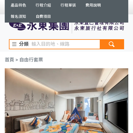
產品特色
行程介紹
行程單張
費用說明
繁體
登入
/
註冊
訂單查詢
報名須知
自費項目
分類
首頁
> 自由行套票