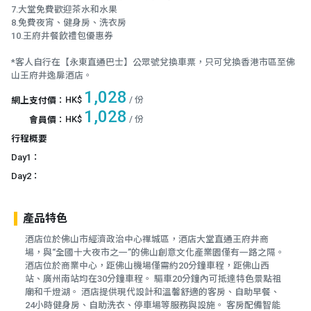
7.大堂免費歡迎茶水和水果
8.免費夜宵、健身房、洗衣房
10.王府井餐飲禮包優惠券
*客人自行在【永東直通巴士】公眾號兌換車票，只可兌換香港市區至佛
山王府井逸扉酒店。
1,028
HK$
/ 份
網上支付價
：
1,028
HK$
/ 份
會員價
：
行程概要
Day1：
Day2：
產品特色
酒店位於佛山市經濟政治中心禪城區，酒店大堂直通王府井商
場，與“全國十大夜市之一”的佛山創意文化產業園僅有一路之隔。
酒店位於商業中心，距佛山機場僅需約20分鐘車程，距佛山西
站、廣州南站均在30分鐘車程。 驅車20分鐘內可抵達特色景點祖
廟和千燈湖。 酒店提供現代設計和溫馨舒適的客房、自助早餐、
24小時健身房、自助洗衣、停車場等服務與設施。 客房配備智能