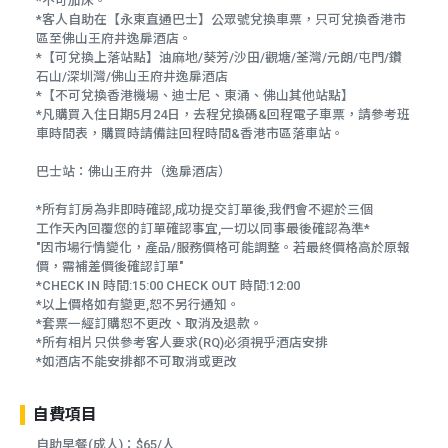
*不可加床。
*客人自助在【永東直通巴士】公眾號兌換車票，只可兌換香港市
區至佛山王府井逸扉酒店。
*【可兌換上落站點】油麻地/葵芳/沙田/觀塘/荃灣/元朗/屯門/鑽
石山/深圳灣/佛山王府井逸扉酒店
*【不可兌換香港機場、迪士尼、東涌、佛山其他站點】
*凡購買入住日期5月24日，去程兌換碼&回程電子車票，請參考班
車時間表，購買時請備註回程時間&香港市區落車站。
巴士站：佛山王府井（逸扉酒店）
*所有訂房為非即時確認,成功提交訂單後,我們會不遲於三個
工作天內回覆您的訂單確認事宜,一切以同事最後確認為準*
"因市場行情變化，產品/服務價格可能調整。若最終價格高於原報
價，需補差價後確認訂單"
*CHECK IN 時間:15:00 CHECK OUT 時間:12:00
*以上價格如有變更,恕不另行通知。
*套票一經訂購恕不更改、取消及退款。
*所有相片只供參考客人要求(RQ)必須視乎酒店安排
*如酒店不能安排都不可取消或更改
自費項目
自助早餐(成人)：$65/人