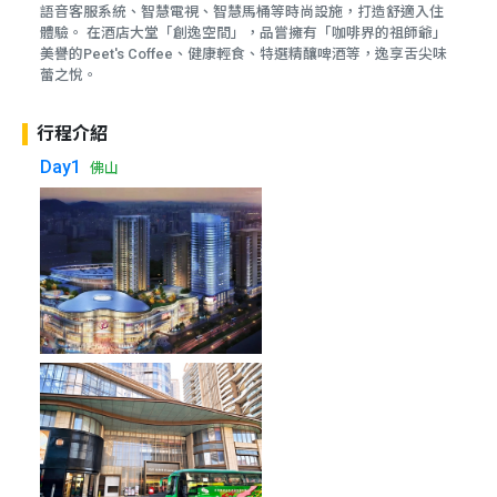
語音客服系統、智慧電視、智慧馬桶等時尚設施，打造舒適入住
體驗。 在酒店大堂「創逸空間」，品嘗擁有「咖啡界的祖師爺」
美譽的Peet's Coffee、健康輕食、特選精釀啤酒等，逸享舌尖味
蕾之悅。
行程介紹
Day1
佛山