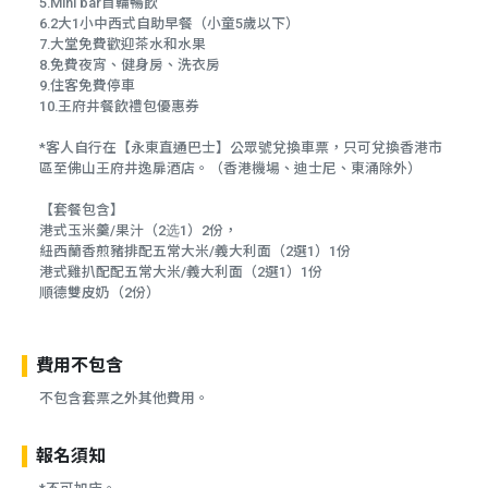
5.Mini bar首輪暢飲
6.2大1小中西式自助早餐（小童5歲以下）
7.大堂免費歡迎茶水和水果
8.免費夜宵、健身房、洗衣房
9.住客免費停車
10.王府井餐飲禮包優惠券
*客人自行在【永東直通巴士】公眾號兌換車票，只可兌換香港市
區至佛山王府井逸扉酒店。（香港機場、迪士尼、東涌除外）
【套餐包含】
港式玉米羹/果汁（2选1）2份，
紐西蘭香煎豬排配五常大米/義大利面（2選1）1份
港式雞扒配配五常大米/義大利面（2選1）1份
順德雙皮奶（2份）
費用不包含
不包含套票之外其他費用。
報名須知