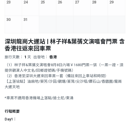
23
24
25
26
27
28
29
30
31
深圳龍崗大運站 | 林子祥&葉蒨文演唱會門票 含
香港往返來回車票
旅行天數：
1
天
出發地：
香港
（1）林子祥&葉蒨文演唱會8月8日内場￥1680門票一張（一票一證，須
提供觀演人中文名/回鄉證號碼/手機號碼）
（2）香港至深圳大運來回車票一套（備註來回上車站和時間）
【上落站點】油麻地/葵芳/沙田/觀塘/荃灣/尖沙咀/鑽石山/香園圍/龍崗
大運天地
*車票不適用香港機場上落點/迪士尼/東涌
行程概要
Day1：