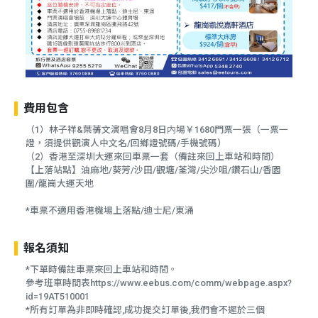
費用包含
（1）林子祥&葉蒨文演唱會8月8日内場￥1680門票一張（一票一
證，須提供觀演人中文名/回鄉證號碼/手機號碼）
（2）香港至深圳大運來回車票一套（備註來回上車站和時間）
【上落站點】油麻地/葵芳/沙田/觀塘/荃灣/尖沙咀/鑽石山/香園
圍/龍崗大運天地
*車票不適用香港機場上落點/迪士尼/東涌
報名須知
*下單時備註車票來回上車站和時間。
參考班車時間表https://www.eebus.com/comm/webpage.aspx?
id=19AT510001
*所有訂單為非即時確認,成功提交訂單後,我們會不遲於三個