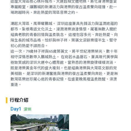
這座大灣區核心標杆城市、大運超級文體地標，將化身港樂盛宴
專屬殿堂，讓鵬城的新潮活力與港樂的復古溫柔雙向碰撞，赴一
場跨越時光、奔赴熱愛的灣區音樂之約。
潮起大灣區，風華耀鵬城。 深圳這座兼具先鋒活力與溫潤底蘊的
都市，紮根粵語文化沃土，浸潤港樂浪漫情懷，藏著無數人關於
經典老歌的青春回憶與溫柔執念。 這裡包容多元、奔赴熱愛、向
陽生長的城市品格，恰好與林子祥、葉蒨文深耕樂壇半生、堅守
初心的熱愛不謀而合。
這一次，79歲林子祥與65歲葉蒨文，將半世紀港樂榮光、數十年
相守深情悉數帶入鵬城熱土。 在宛若水晶磐石、兼具現代美學與
極致質感的深圳大運中心體育館，當熟悉的港樂旋律緩緩流淌，
既是港樂黃金年代的盛大複刻，也是經典港樂與大灣區文脈的完
美相融。 是深圳的新潮奮進與港樂的復古溫柔雙向奔赴，更是無
數灣區樂迷珍藏心底的青春記憶，在盛夏晚風裡溫柔甦醒、滾燙
重逢。
行程介紹
Day1
深圳