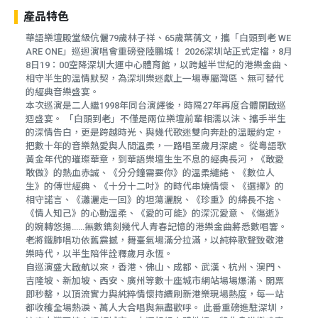
產品特色
華語樂壇殿堂級伉儷79歲林子祥、65歲葉蒨文，攜「白頭到老 WE
ARE ONE」巡迴演唱會重磅登陸鵬城！ 2026深圳站正式定檔，8月
8日19：00空降深圳大運中心體育館，以跨越半世紀的港樂金曲、
相守半生的溫情默契，為深圳樂迷獻上一場專屬灣區、無可替代
的經典音樂盛宴。
本次巡演是二人繼1998年同台演繹後，時隔27年再度合體開啟巡
迴盛宴。 「白頭到老」不僅是兩位樂壇前輩相濡以沫、攜手半生
的深情告白，更是跨越時光、與幾代歌迷雙向奔赴的溫暖約定，
把數十年的音樂熱愛與人間溫柔，一路唱至歲月深處。 從粵語歌
黃金年代的璀璨華章，到華語樂壇生生不息的經典長河，《敢愛
敢做》的熱血赤誠、《分分鐘需要你》的溫柔繾綣、《數位人
生》的傳世經典、《十分十二吋》的時代串燒情懷、《選擇》的
相守諾言、《瀟灑走一回》的坦蕩灑脫、《珍重》的綿長不捨、
《情人知己》的心動溫柔、《愛的可能》的深沉愛意、《傷逝》
的婉轉悠揚......無數鐫刻幾代人青春記憶的港樂金曲將悉數唱響。
老將鐵肺唱功依舊震撼，舞臺氣場滿分拉滿，以純粹歌聲致敬港
樂時代，以半生陪伴詮釋歲月永恆。
自巡演盛大啟航以來，香港、佛山、成都、武漢、杭州、澳門、
吉隆坡、新加坡、西安、廣州等數十座城市網站場場爆滿、開票
即秒罄，以頂流實力與純粹情懷持續刷新港樂現場熱度，每一站
都收穫全場熱淚、萬人大合唱與無盡歡呼。 此番重磅進駐深圳，