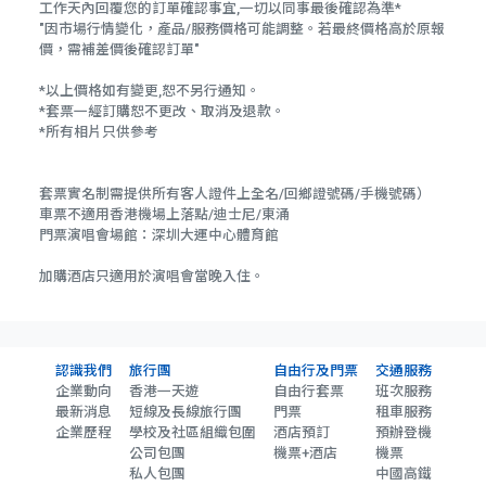
工作天內回覆您的訂單確認事宜,一切以同事最後確認為準*
"因市場行情變化，產品/服務價格可能調整。若最終價格高於原報
價，需補差價後確認訂單"
*以上價格如有變更,恕不另行通知。
*套票一經訂購恕不更改、取消及退款。
*所有相片只供參考
套票實名制需提供所有客人證件上全名/回鄉證號碼/手機號碼）
車票不適用香港機場上落點/迪士尼/東涌
門票演唱會場館：深圳大運中心體育館
加購酒店只適用於演唱會當晚入住。
認識我們
旅行團
自由行及門票
交通服務
企業動向
香港一天遊
自由行套票
班次服務
最新消息
短線及長線旅行團
門票
租車服務
企業歷程
學校及社區組織包圍
酒店預訂
預辦登機
公司包團
機票+酒店
機票
私人包團
中國高鐵