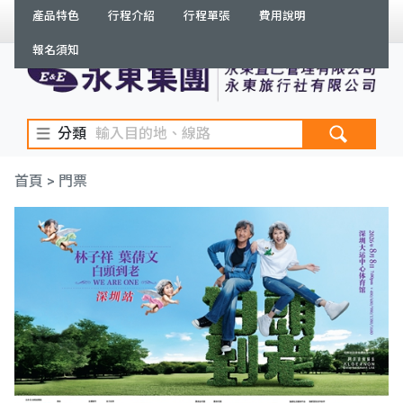
產品特色
行程介紹
行程單張
費用說明
繁體
登入
/
註冊
訂單查詢
報名須知
分類
首頁
> 門票