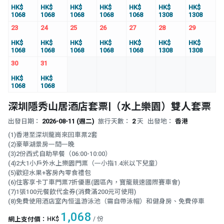
HK$
HK$
HK$
HK$
HK$
HK$
HK$
1068
1068
1068
1068
1068
1308
1308
23
24
25
26
27
28
29
HK$
HK$
HK$
HK$
HK$
HK$
HK$
1068
1068
1068
1068
1068
1308
1308
30
31
HK$
HK$
1068
1068
深圳隱秀山居酒店套票|（水上樂園）雙人套票
出發日期：
2026-08-11 (週二)
旅行天數：
2
天
出發地：
香港
(1)香港至深圳龍崗來回車票2套
(2)豪華湖景房一間一晚
(3)2份西式自助早餐（06:00-10:00）
(4)2大1小戶外水上樂園門票（一小指1.4米以下兒童）
(5)歡迎水果+客房內零食禮包
(6)住客享卡丁車門票7折優惠(園區內，寶龍競速國際賽車會)
(7)1張100元餐飲代金券(消費滿200元可使用)
(8)免費使用酒店室內恒溫游泳池（需自帶泳帽）和健身房、免費停車
1,068
HK$
/ 份
網上支付價
：