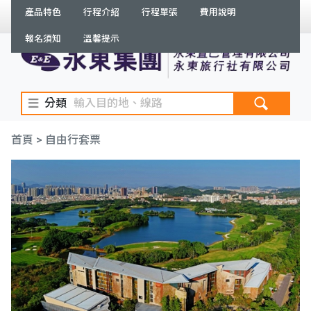
產品特色
行程介紹
行程單張
費用說明
繁體
登入
/
註冊
訂單查詢
報名須知
溫馨提示
分類
首頁
> 自由行套票