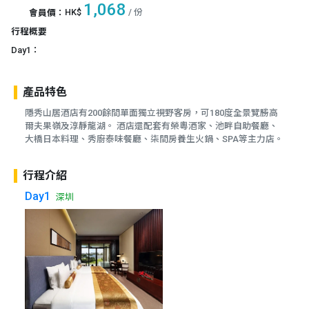
1,068
HK$
/ 份
會員價
：
行程概要
Day1：
產品特色
隱秀山居酒店有200餘間單面獨立視野客房，可180度全景覽勝高
爾夫果嶺及淳靜龍湖。 酒店還配套有榮粵酒家、池畔自助餐廳、
大橋日本料理、秀廚泰味餐廳、柒間房養生火鍋、SPA等主力店。
行程介紹
Day1
深圳