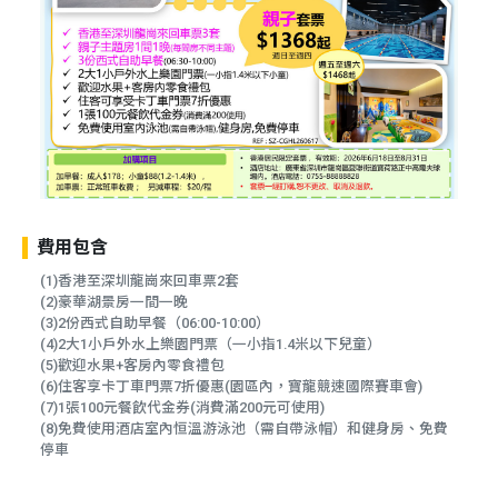
費用包含
(1)香港至深圳龍崗來回車票2套
(2)豪華湖景房一間一晚
(3)2份西式自助早餐（06:00-10:00）
(4)2大1小戶外水上樂園門票（一小指1.4米以下兒童）
(5)歡迎水果+客房內零食禮包
(6)住客享卡丁車門票7折優惠(園區內，寶龍競速國際賽車會)
(7)1張100元餐飲代金券(消費滿200元可使用)
(8)免費使用酒店室內恒溫游泳池（需自帶泳帽）和健身房、免費
停車