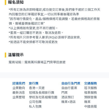
報名須知
*所有訂房為非即時確認,成功提交訂單後,我們會不遲於三個工作天
內回覆您的訂單確認事宜,一切以同事最後確認為準
"因市場行情變化，產品/服務價格可能調整。若最終價格高於原報
價，需補差價後確認訂單"
*以上價格如有變更,恕不另行通知。
*套票一經訂購恕不更改、取消及退款。
*所有相片只供參考客人要求(RQ)必須視乎酒店安排,
*如酒店不能安排都不可取消或更改
溫馨提示
龍崗站點：龍崗萬科廣場正門旁華迅旅遊
認識我們
旅行團
自由行及門票
交通服務
企業動向
香港一天遊
自由行套票
班次服務
最新消息
短線及長線旅行團
門票
租車服務
企業歷程
學校及社區組織包圍
酒店預訂
預辦登機
公司包團
機票+酒店
機票
私人包團
中國高鐵