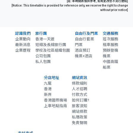
[註: 本時間表僅供參考, 如有更改恕不另行通知]
[Notice: This timetable is provided for reference only, we reserve the right to change
without prior notice]
認識我們
旅行團
自由行及門票
交通服務
企業動向
香港一天遊
自由行套票
班次服務
最新消息
短線及長線旅行團
門票
租車服務
企業歷程
學校及社區組織包圍
酒店預訂
預辦登機
公司包團
機票+酒店
機票
私人包團
中國高鐵
船票
分店地址
網站資訊
九龍
條款細則
香港
人才招聘
新界
付款方式
香港國際機場
如何訂購?
上車地點指南
旅客須知
網站條款
私隱政策
免責聲明