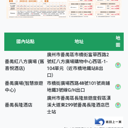
地
國內站點
地址
圖
廣州市番禺區市橋街富華西路2
番禺紅八方廣場 (舊
號紅八方廣場購物中心西區-1-
喜悦酒店)
104單元（近市橋地鐵站B出
口）
番禺廣場(智慧旅遊
市橋街廣場西路48號101號商鋪
中心)
地鐵3號線G/H出口
廣州市番禺區長隆旅遊度假區漢
番禺長隆酒店
溪大道東299號番禺長隆酒店巴
士站